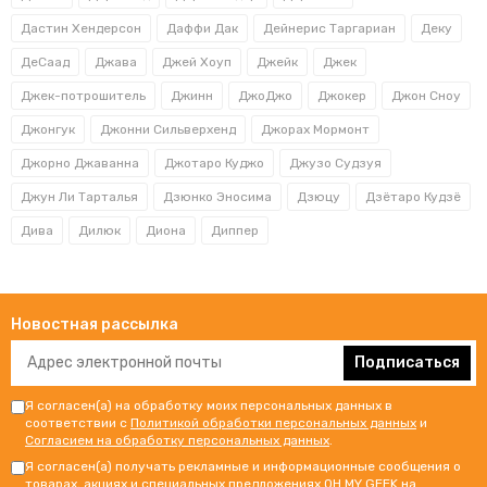
Дастин Хендерсон
Даффи Дак
Дейнерис Таргариан
Деку
ДеСаад
Джава
Джей Хоуп
Джейк
Джек
Джек-потрошитель
Джинн
ДжоДжо
Джокер
Джон Сноу
Джонгук
Джонни Сильверхенд
Джорах Мормонт
Джорно Джаванна
Джотаро Куджо
Джузо Судзуя
Джун Ли Тарталья
Дзюнко Эносима
Дзюцу
Дзётаро Кудзё
Дива
Дилюк
Диона
Диппер
Новостная рассылка
Подписаться
Я согласен(а) на обработку моих персональных данных в
соответствии с
Политикой обработки персональных данных
и
Согласием на обработку персональных данных
.
Я согласен(а) получать рекламные и информационные сообщения о
товарах, акциях и специальных предложениях OH MY GEEK на