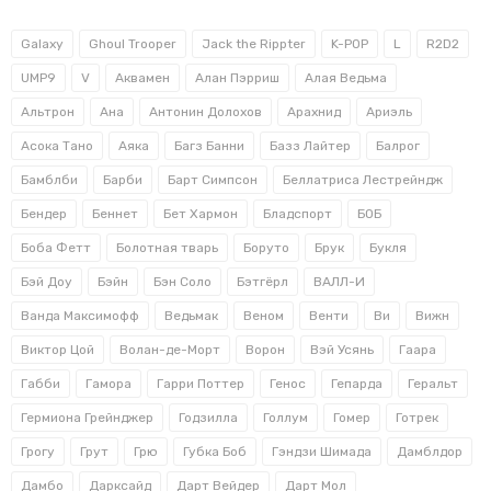
Galaxy
Ghoul Trooper
Jack the Rippter
K-POP
L
R2D2
UMP9
V
Аквамен
Алан Пэрриш
Алая Ведьма
Альтрон
Ана
Антонин Долохов
Арахнид
Ариэль
Асока Тано
Аяка
Багз Банни
Базз Лайтер
Балрог
Бамблби
Барби
Барт Симпсон
Беллатриса Лестрейндж
Бендер
Беннет
Бет Хармон
Бладспорт
БОБ
Боба Фетт
Болотная тварь
Боруто
Брук
Букля
Бэй Доу
Бэйн
Бэн Соло
Бэтгёрл
ВАЛЛ-И
Ванда Максимофф
Ведьмак
Веном
Венти
Ви
Вижн
Виктор Цой
Волан-де-Морт
Ворон
Вэй Усянь
Гаара
Габби
Гамора
Гарри Поттер
Генос
Гепарда
Геральт
Гермиона Грейнджер
Годзилла
Голлум
Гомер
Готрек
Грогу
Грут
Грю
Губка Боб
Гэндзи Шимада
Дамблдор
Дамбо
Дарксайд
Дарт Вейдер
Дарт Мол