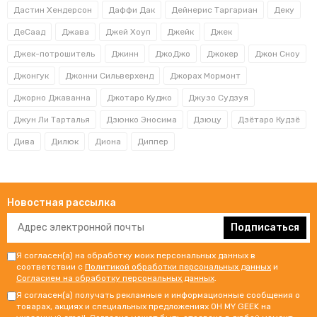
Дастин Хендерсон
Даффи Дак
Дейнерис Таргариан
Деку
ДеСаад
Джава
Джей Хоуп
Джейк
Джек
Джек-потрошитель
Джинн
ДжоДжо
Джокер
Джон Сноу
Джонгук
Джонни Сильверхенд
Джорах Мормонт
Джорно Джаванна
Джотаро Куджо
Джузо Судзуя
Джун Ли Тарталья
Дзюнко Эносима
Дзюцу
Дзётаро Кудзё
Дива
Дилюк
Диона
Диппер
Новостная рассылка
Подписаться
Я согласен(а) на обработку моих персональных данных в
соответствии с
Политикой обработки персональных данных
и
Согласием на обработку персональных данных
.
Я согласен(а) получать рекламные и информационные сообщения о
товарах, акциях и специальных предложениях OH MY GEEK на