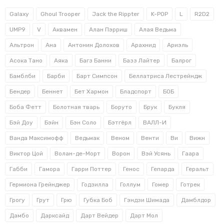
Galaxy
Ghoul Trooper
Jack the Rippter
K-POP
L
R2D2
UMP9
V
Аквамен
Алан Пэрриш
Алая Ведьма
Альтрон
Ана
Антонин Долохов
Арахнид
Ариэль
Асока Тано
Аяка
Багз Банни
Базз Лайтер
Балрог
Бамблби
Барби
Барт Симпсон
Беллатриса Лестрейндж
Бендер
Беннет
Бет Хармон
Бладспорт
БОБ
Боба Фетт
Болотная тварь
Боруто
Брук
Букля
Бэй Доу
Бэйн
Бэн Соло
Бэтгёрл
ВАЛЛ-И
Ванда Максимофф
Ведьмак
Веном
Венти
Ви
Вижн
Виктор Цой
Волан-де-Морт
Ворон
Вэй Усянь
Гаара
Габби
Гамора
Гарри Поттер
Генос
Гепарда
Геральт
Гермиона Грейнджер
Годзилла
Голлум
Гомер
Готрек
Грогу
Грут
Грю
Губка Боб
Гэндзи Шимада
Дамблдор
Дамбо
Дарксайд
Дарт Вейдер
Дарт Мол